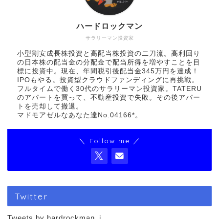
ハードロックマン
サラリーマン投資家
小型割安成長株投資と高配当株投資の二刀流。高利回り
の日本株の配当金の分配金で配当所得を増やすことを目
標に投資中。現在、年間税引後配当金345万円を達成！
IPOもやる。投資型クラウドファンディングに再挑戦。
フルタイムで働く30代のサラリーマン投資家。TATERU
のアパートを買って、不動産投資で失敗。その後アパー
トを売却して撤退。
マドモアゼルなあなた達No.04166*。
＼ Follow me ／
Twitter
Tweets by hardrockman_i