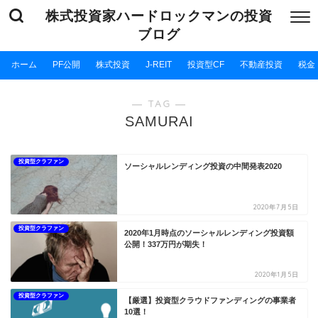
株式投資家ハードロックマンの投資
ブログ
ホーム
PF公開
株式投資
J-REIT
投資型CF
不動産投資
税金
― TAG ―
SAMURAI
投資型クラファン
ソーシャルレンディング投資の中間発表2020
2020年7月5日
投資型クラファン
2020年1月時点のソーシャルレンディング投資額
公開！337万円が期失！
2020年1月5日
投資型クラファン
【厳選】投資型クラウドファンディングの事業者
10選！