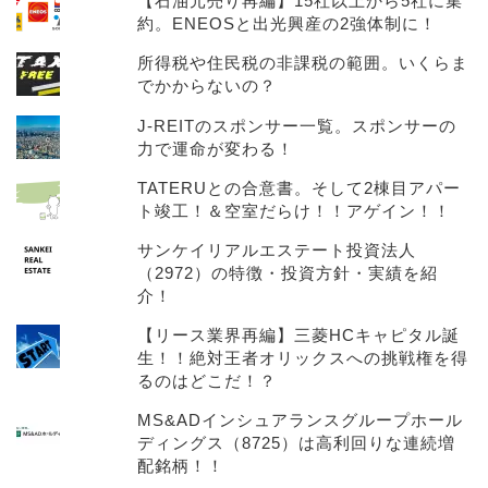
【石油元売り再編】15社以上から5社に集
約。ENEOSと出光興産の2強体制に！
所得税や住民税の非課税の範囲。いくらま
でかからないの？
J-REITのスポンサー一覧。スポンサーの
力で運命が変わる！
TATERUとの合意書。そして2棟目アパー
ト竣工！＆空室だらけ！！アゲイン！！
サンケイリアルエステート投資法人
（2972）の特徴・投資方針・実績を紹
介！
【リース業界再編】三菱HCキャピタル誕
生！！絶対王者オリックスへの挑戦権を得
るのはどこだ！？
MS&ADインシュアランスグループホール
ディングス（8725）は高利回りな連続増
配銘柄！！