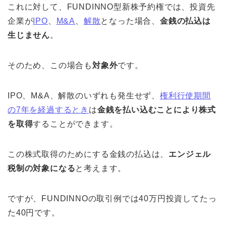
これに対して、FUNDINNO型新株予約権では、投資先
企業が
IPO
、
M&A
、
解散
となった場合、
金銭の払込は
生じません
。
そのため、この場合も
対象外
です。
IPO、M&A、解散のいずれも発生せず、
権利行使期間
の7年を経過するとき
は
金銭を払い込むことにより株式
を取得
することができます。
この
株式取得のためにする金銭の払込は、
エンジェル
税制の対象になる
と考えます。
ですが、FUNDINNOの取引例では40万円投資してたっ
た40円です
。