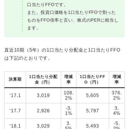
口当たりFFOです。
また、投資口価格を1口当たりFFOで割った
ものをFFO倍率と言い、株式のPERに相当し
ます。
直近10期（5年）の1口当たり分配金と1口当たりFFO
は下記のとおりです。
1口当たり分配
増減
1口当たりFF
増減
決算期
金（円）
率
O（円）
率
108.
376.
‘17.1
3,019
5,605
2%
2%
-3.
3.
‘17.7
2,926
5,797
1%
4%
3.
-5.
‘18.1
3,029
5,493
5%
2%