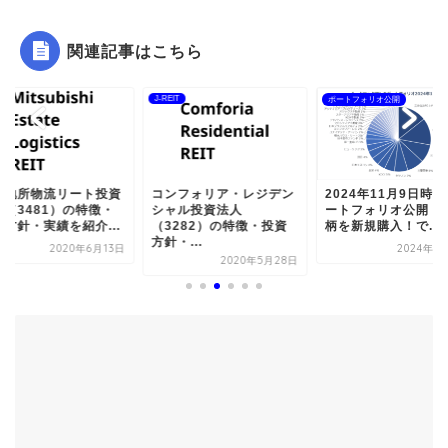
関連記事はこちら
IT
J-REIT
ポートフォリオ公開
菱地所物流リート投資
コンフォリア・レジデン
2024年11月9日時
人（3481）の特徴・
シャル投資法人
ートフォリオ公開！
資方針・実績を紹介...
（3282）の特徴・投資
柄を新規購入！で...
方針・...
2020年6月13日
2024年1
2020年5月28日